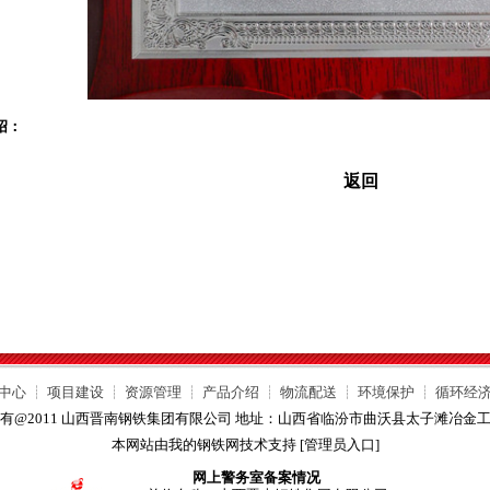
绍：
返回
中心
┊
项目建设
┊
资源管理
┊
产品介绍
┊
物流配送
┊
环境保护
┊
循环经
有@2011 山西晋南钢铁集团有限公司 地址：山西省临汾市曲沃县太子滩冶金
本网站由我的钢铁网技术支持 [
管理员入口
]
网上警务室备案情况