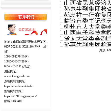
山西省民营经济
孙惠生到集团检查
督导检查...
郝忠祥一行在集
联系我们
临汾市委书记李
柳州市人大常委
0357 5528181
山西电子科技学
省人大常委会副
地址：山西曲沃经济技术开发区
孙惠生到集团检
执法检查...
0357-5528181 5528180 (型钢、线
页次:1/
材)
15934581278(型钢)
15835738307(非钢)
0357-4535111 (焊丝)
集团网址：
www.lihengsteel.com
点钢网销售网址:
https://esteel.com/#/index
型钢网销售址:
https://scf.91xinggang.com/
邮编：043400