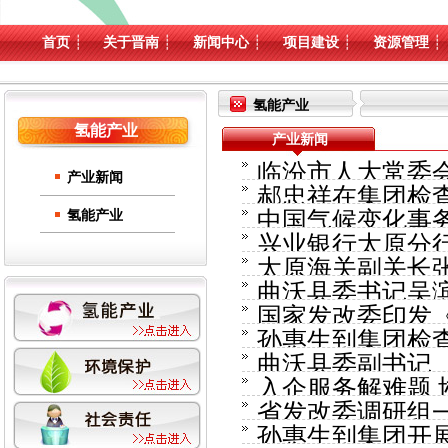
首页
┊
关于晋南
┊
新闻中心
┊
项目建设
┊
资源管理
┊
氢能产业
氢能产业
产业新闻
临汾市人大常委
产业新闻
郝忠祥在集团检
中国气候变化事
氢能产业
兴业银行太原分
工作...
太原海关副关长
交流...
曲沃县委书记吴
国家发改委印发
和生态环境保护工作
孙惠生到集团检
施行...
曲沃县委副书记
务...
入企服务解难题 
境保护工作...
省发改委调研组
孙惠生到集团开