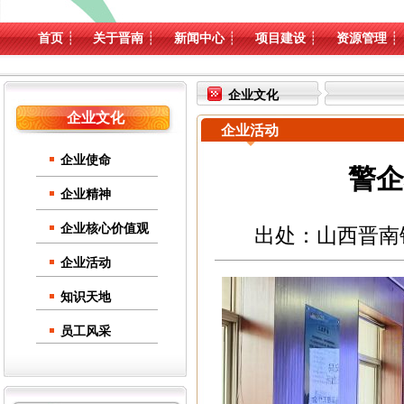
首页
┊
关于晋南
┊
新闻中心
┊
项目建设
┊
资源管理
┊
企业文化
企业文化
企业活动
企业使命
警企
企业精神
企业核心价值观
出处：山西晋南钢铁集
企业活动
知识天地
员工风采