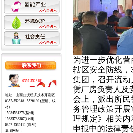
为进一步优化营
联系我们
辖区安全防线，
集团，召开流动
0357 5528181
赁厂房负责人及
地址：山西曲沃经济技术开发区
会上，派出所民
0357-5528181 5528180 (型钢、线
务管理政策开展
材)
15934581278(型钢)
理规定》相关内
15835738307(非钢)
0357-4535111 (焊丝)
申报中的法律责
集团网址：