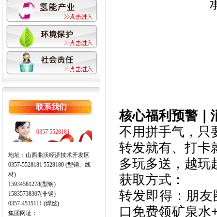
联系我们
核心福利预警｜
不用拼手气，只
0357 5528181
转发就有、打卡
地址：山西曲沃经济技术开发区
多玩多送，越玩
0357-5528181 5528180 (型钢、线
材)
获取方式：
15934581278(型钢)
转发即得：朋友
15835738307(非钢)
0357-4535111 (焊丝)
口免费领矿泉水
集团网址：