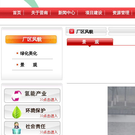
首页
┊
关于晋南
┊
新闻中心
┊
项目建设
┊
资源管理
┊
厂区风貌
厂区风貌
景 观
绿化美化
景 观