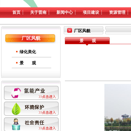
首页
┊
关于晋南
┊
新闻中心
┊
项目建设
┊
资源管理
┊
厂区风貌
厂区风貌
景 观
绿化美化
景 观