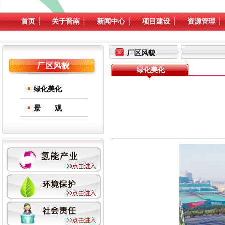
首页
┊
关于晋南
┊
新闻中心
┊
项目建设
┊
资源管理
┊
厂区风貌
厂区风貌
绿化美化
绿化美化
景 观