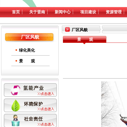
首页
┊
关于晋南
┊
新闻中心
┊
项目建设
┊
资源管理
┊
厂区风貌
厂区风貌
景 观
绿化美化
景 观