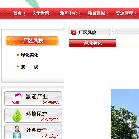
首页
┊
关于晋南
┊
新闻中心
┊
项目建设
┊
资源管理
┊
厂区风貌
厂区风貌
绿化美化
绿化美化
景 观