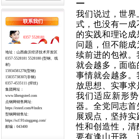
一
我们说过，世界
联系我们
式，也没有一成
的实践和理论成
0357 5528181
问题，但不能成
地址：山西曲沃经济技术开发区
续前进的包袱。
0357-5528181 5528180 (型钢、线
就会越多，面临
材)
15934581278(型钢)
事情就会越多。
15835738307(非钢)
放思想、实事求
0357-4535111 (焊丝)
集团网址：
我们适应新形势
www.lihengsteel.com
点钢网销售网址:
器。全党同志首
https://esteel.com/#/index
展观点，坚持实
型钢网销售址:
https://scf.91xinggang.com/
性和创造性，清
邮编：043400
要有逢山开路、