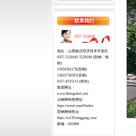
联系我们
0357 5528181
地址：山西曲沃经济技术开发区
0357-5528181 5528180 (型钢、线
材)
15934581278(型钢)
15835738307(非钢)
0357-4535111 (焊丝)
集团网址：
www.lihengsteel.com
点钢网销售网址:
https://esteel.com/#/index
型钢网销售址:
https://scf.91xinggang.com/
邮编：043400