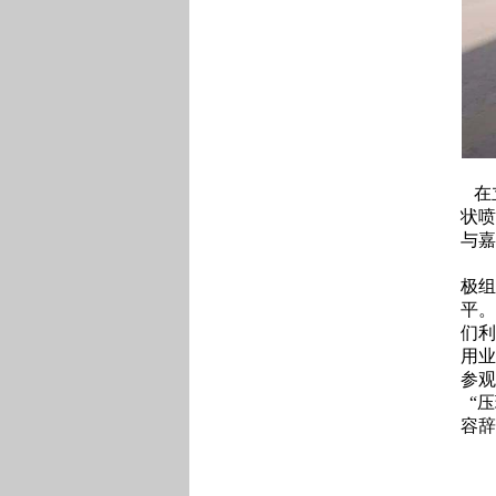
在
状喷
与嘉
极组
平。
们利
用业
参观
“压
容辞