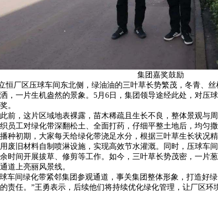
集团嘉奖鼓励
立恒厂区压球车间东北侧，绿油油的三叶草长势繁茂，冬青、丝
洒，一片生机盎然的景象。
5月6日，集团领导途经此处，对压
奖。
此前，这片区域地表裸露，苗木稀疏且生长不良，整体景观与周
织员工对绿化带深翻松土、全面打药，仔细平整土地后，均匀
播种初期，大家每天给绿化带浇足水分，根据三叶草生长状况精
用废旧材料自制喷淋设施，实现高效节水灌溉。同时，压球车间
余时间开展拔草、修剪等工作。如今，三叶草长势茂密，一片葱
通道上亮丽风景线。
球车间绿化带紧邻集团参观通道，事关集团整体形象，打造好绿
的责任。”王勇表示，后续他们将持续优化绿化管理，让厂区环