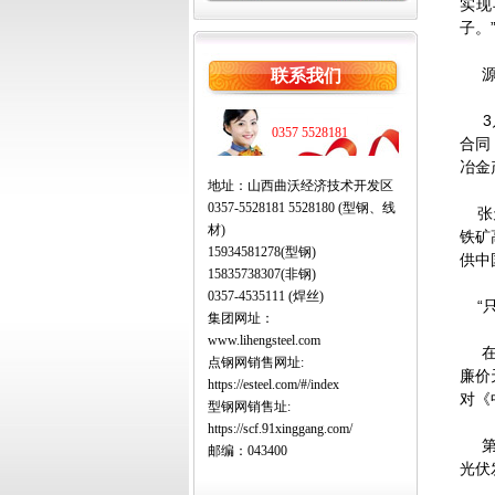
实现
子。
源头
联系我们
3月
0357 5528181
合同
冶金
地址：山西曲沃经济技术开发区
0357-5528181 5528180 (型钢、线
张天
材)
铁矿
15934581278(型钢)
供中
15835738307(非钢)
0357-4535111 (焊丝)
“只
集团网址：
www.lihengsteel.com
在阿
点钢网销售网址:
廉价
https://esteel.com/#/index
对《
型钢网销售址:
https://scf.91xinggang.com/
第二
邮编：043400
光伏