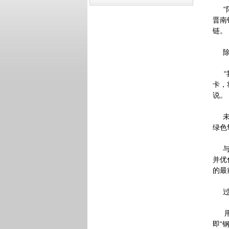
“阿
晋南
链。
除了
“我
卡，
说。
未来
绿色
与此
并优
的最
过程
用碳
即“