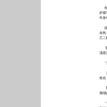
全球
炉煤
年发
这些
余热
乙二
更值
顶底
“这
当然
焦化
颗粒
领域
“全