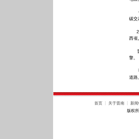
他透
碳交
20
西省
晋南
擎。
可以
道路
首页
┊
关于晋南
┊
新闻
版权所