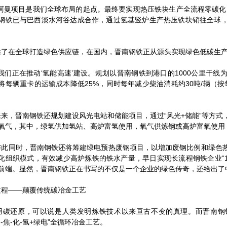
曼项目是我们全球布局的起点。最终要实现热压铁块生产全流程零碳化
钢铁已与巴西淡水河谷达成合作，通过氢基竖炉生产热压铁块销往全球
在全球打造绿色供应链，在国内，晋南钢铁正从源头实现绿色低碳生
们正在推动‘氢能高速’建设。规划以晋南钢铁到港口的1000公里干线
将每辆重卡的运输成本降低25%，同时每年减少柴油消耗约30吨/辆（按
，晋南钢铁还规划建设风光电站和储能项目，通过“风光+储能”等方式
氧气，其中，绿氢供加氢站、高炉富氢使用，氧气供炼钢或高炉富氧使用
同时，晋南钢铁还将筹建绿电预热废钢项目，以增加废钢比例和绿色热
化组织模式，有效减少高炉炼铁的铁水产量，早日实现长流程钢铁企业“1
前端。显然，晋南钢铁正在书写的不仅是一个企业的绿色传奇，还给出了
——颠覆传统碳冶金工艺
还原，可以说是人类发明炼铁技术以来亘古不变的真理。而晋南钢
钢-焦-化-氢+绿电”全循环冶金工艺。