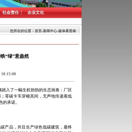
社会责任
┊
企业文化
您所在的位置：
首页
-
新闻中心
-媒体看晋南
铁“绿”意盎然
:15:08
踏入了一幅生机勃勃的生态画卷：厂区
源；零碳卡车穿梭其间，无声地传递着低
色的承诺。
碳产品，并且生产绿色低碳建筑，最终