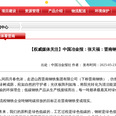
项目建设
┊
资源管理
┊
产品介绍
┊
物流配送
┊
环境保护
┊
闻中心
媒体看晋南
【权威媒体关注】中国冶金报：张天福：晋南钢
出处：中国冶金报社 作者： 发布时间：2025-05-23 18
四月春色浓，走进山西晋南钢铁集团有限公司（下称晋南钢铁），仿佛
绿树成荫，宛如自然的守护者；光伏板阵列如海，将阳光转化为清洁能
输的环保理念；低碳钢铁产品从生产线接续而出，每一吨都承载着其对绿
程钢铁企业吨钢吨碳排放的目标正在晋南钢铁变成现实。
来，我们的原料是绿色低碳的，工艺过程是绿色低碳的，钢材是绿色低