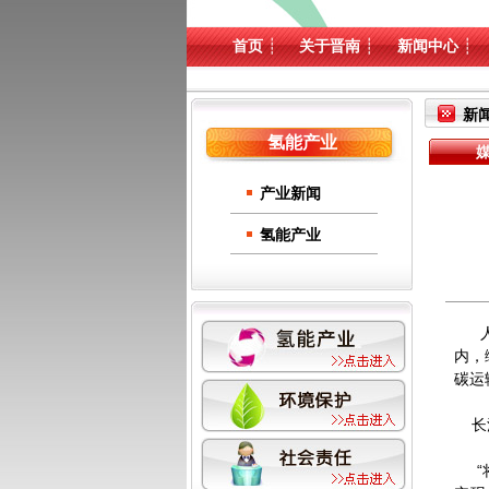
首页
┊
关于晋南
┊
新闻中心
┊
新
氢能产业
产业新闻
氢能产业
人间
内，
碳运
长流
“将