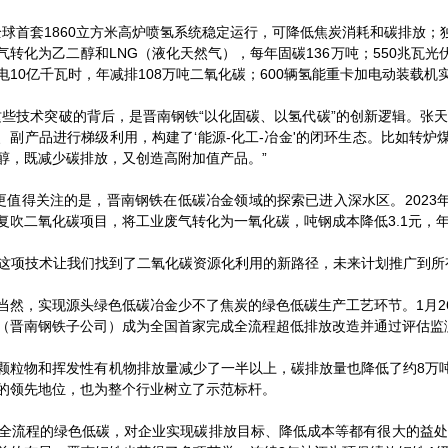
首套1860立方米高炉喷氢系统稳定运行，可降低焦炭消耗和碳排放；
气转化为乙二醇和LNG（液化天然气），每年固碳136万吨；550兆瓦
电10亿千瓦时，年减排108万吨二氧化碳；600辆氢能重卡加电动装载机
技术突破的背后，是晋南钢铁“以化固碳、以氢代碳”的创新逻辑。张天
、副产品进行梯级利用，构建了‘能源-化工-冶金'的闭环生态。比如转
醇，既减少碳排放，又创造高附加值产品。”
得关注的是，晋南钢铁在低碳冶金领域的探索已进入深水区。2023
复吹二氧化碳项目，将工业废气转化为一氧化碳，吨钢成本降低3.1元，年
项技术让我们找到了二氧化碳资源化利用的新路径，未来计划推广到所
，实现源头绿色低碳冶金少不了焦炭的绿色低碳生产工艺环节。1月2
（晋南钢铁子公司）成为全国首家完成全流程超低排放改造并通过评估监
物和挥发性有机物排放量减少了一半以上，碳排放量也降低了约8万吨
的领先地位，也为整个行业树立了示范标杆。
流程的绿色低碳，对企业实现碳排放目标、降低成本等都有很大的益处