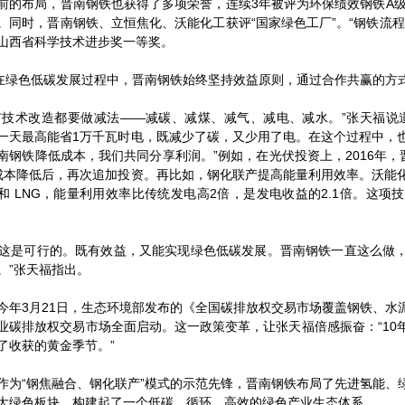
前的布局，晋南钢铁也获得了多项荣誉，连续3年被评为环保绩效钢铁A级
。同时，晋南钢铁、立恒焦化、沃能化工获评“国家绿色工厂”。“钢铁流
山西省科学技术进步奖一等奖。
色低碳发展过程中，晋南钢铁始终坚持效益原则，通过合作共赢的方
有技术改造都要做减法——减碳、减煤、减气、减电、减水。”张天福说
一天最高能省1万千瓦时电，既减少了碳，又少用了电。在这个过程中，
南钢铁降低成本，我们共同分享利润。”例如，在光伏投资上，2016年，
成本降低后，再次追加投资。再比如，钢化联产提高能量利用效率。沃能
和 LNG，能量利用效率比传统发电高2倍，是发电收益的2.1倍。这
是可行的。既有效益，又能实现绿色低碳发展。晋南钢铁一直这么做，
。”张天福指出。
3月21日，生态环境部发布的《全国碳排放权交易市场覆盖钢铁、水
业碳排放权交易市场全面启动。这一政策变革，让张天福倍感振奋：“10
了收获的黄金季节。”
“钢焦融合、钢化联产”模式的示范先锋，晋南钢铁布局了先进氢能、
大绿色板块，构建起了一个低碳、循环、高效的绿色产业生态体系。