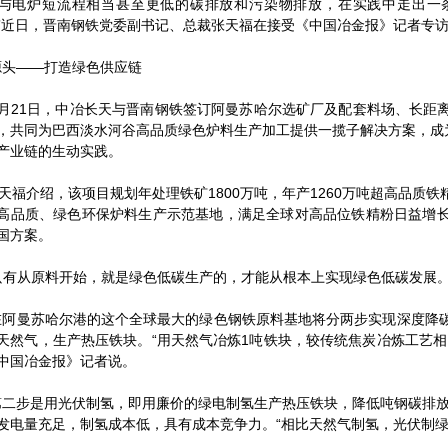
与电炉短流程相当甚至更低的碳排放和污染物排放，在实践中走出一
”近日，晋南钢铁党委副书记、总裁张天福在接受《中国冶金报》记者专
——打造绿色供应链
21日，中冶长天与晋南钢铁签订阿曼苏哈尔选矿厂及配套料场、长距
，共同为巴西淡水河谷高品质绿色炉料生产加工提供一揽子解决方案，成为
产业链的生动实践。
福介绍，该项目规划年处理铁矿1800万吨，年产1260万吨超高品质
高品质、绿色环保炉料生产示范基地，满足全球对高品位铁精粉日益增
国方案。
有从原料开始，就是绿色低碳生产的，才能从根本上实现绿色低碳发展。
曼苏哈尔港的这个全球最大的绿色钢铁原料基地将分两步实现深度降碳
天然气，生产热压铁块。“用天然气冶炼1吨铁块，较传统焦炭冶炼工艺相
中国冶金报》记者说。
步是用光伏制氢，即用廉价的绿电制氢生产热压铁块，降低吨钢碳排放。
发电量充足，制氢成本低，具有成本竞争力。“相比天然气制氢，光伏制绿