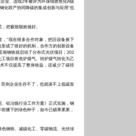
企业、连续2年被评为环保绩效焦化A级
程钢化联产协同降碳的集成创新与应用”也
式，把极致能效做好。
道，“现在很多合作对象，把旧设备换下
也形成了很好的机制，合作方的创新设备
晋南钢铁就启动了分布式光伏项目；202
化工项目将焦炉煤气、转炉煤气转化为乙
项技术不仅提高了整体收益，还减少了碳排
否则企业生存不了，也就谈不上低碳发
泥、铝冶炼行业工作方案》正式实施，钢
年前播下的绿色种子，如今已硕果累累，
绿色钢铁、减碳化工、零碳物流、光伏绿