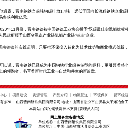
露，晋南钢铁当前吨钢碳排放1.4吨，远低于国内长流程钢铁企业碳排
易多获利数亿元。
23年11月份，晋南钢铁被中国钢铁工业协会授予“双碳最佳实践能效标杆示
人民政府授予山西省重点产业链氢能产业链“链主”企业。
钢铁的实践证明，只要把环保投入转化为技术优势和商业模式创新，
说，晋南钢铁已经成为中国钢铁行业绿色转型的标杆，更引领着整个
上的领跑者，书写着新时代工业与自然和共生的新篇章。
中心
┊
项目建设
┊
资源管理
┊
产品介绍
┊
物流配送
┊
环境保护
┊
循环经
有@2011 山西晋南钢铁集团有限公司 地址：山西省临汾市曲沃县太子滩冶金
本网站由我的钢铁网技术支持 [
管理员入口
]
网上警务室备案情况
单位名称：山西晋南钢铁集团有限公司
单位地址：中国·山西省曲沃县冶金工业园区