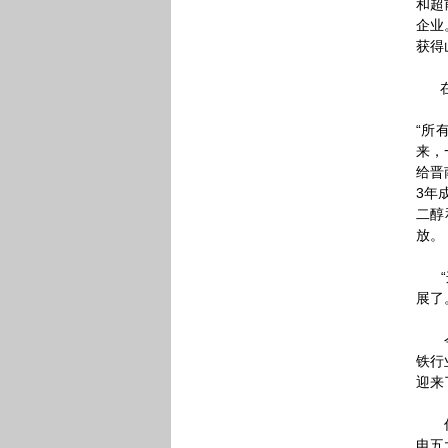
和超
企业
获得
在绿
“所
来，
给晋
3年
二醇
放。
“这
展了
今年
铁行
迎来
作为
电五