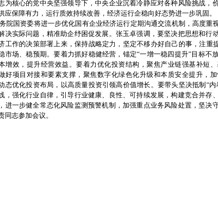
志为核心的党中央坚强领导下，中央企业沉着冷静应对各种风险挑战，
供应保障有力，运行质效持续改善，经济运行企稳向好态势进一步巩固。
院国资委将进一步优化国有企业经济运行定期沟通交流机制，高度重视
解决实际问题，精准助企纾困促发展。张玉卓强调，要坚决把思想和行
济工作的决策部署上来，保持战略定力，坚定不移办好自己的事，注重提
稳市场、稳预期。要着力抓好稳健经营，锚定“一增一稳四提升”目标不
本增效，提升经营效益。要着力优化投资结构，聚焦产业链强基补短、
做好项目对接和要素支撑，聚焦数字化绿色化升级和本质安全提升，加
动态优化投资布局，以高质量投资引领高价值增长。要带头坚决抵制“内
线，强化行业自律，引导行业健康、良性、可持续发展，构建竞合并存
，进一步健全常态化风险监测预警机制，加强重点业务风险处置，坚决
责同志参加会议。