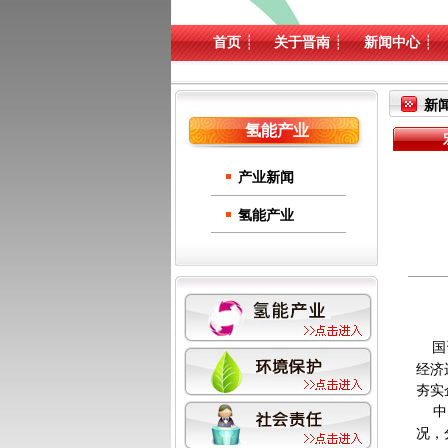
首页
┊
关于晋南
┊
新闻中心
┊
新
氢能产业
产业新闻
氢能产业
国
经济
夯实
中国
况，