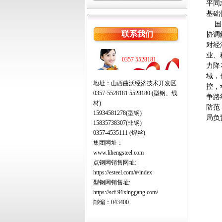
平同
基础
国务
联系我们
协调
对经
业、
0357 5528181
力降
域，
地址：山西曲沃经济技术开发区
控，
0357-5528181 5528180 (型钢、线
争路
材)
防范
15934581278(型钢)
局负
15835738307(非钢)
0357-4535111 (焊丝)
集团网址：
www.lihengsteel.com
点钢网销售网址:
https://esteel.com/#/index
型钢网销售址:
https://scf.91xinggang.com/
邮编：043400