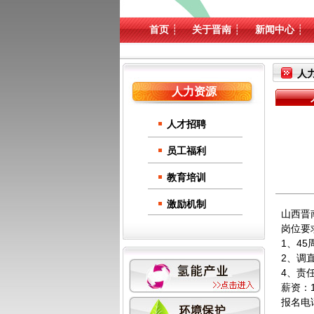
首页
┊
关于晋南
┊
新闻中心
┊
人
人力资源
人才招聘
员工福利
教育培训
激励机制
山西晋
岗位要
1、4
2、调
4、
薪资：1
报名电话