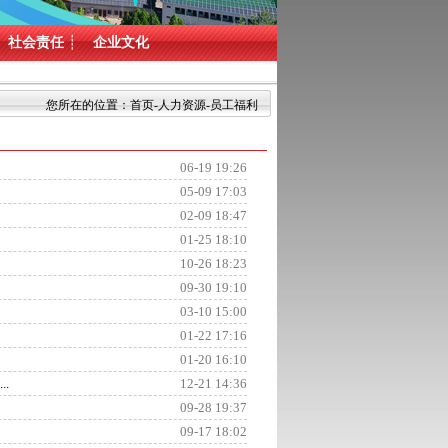
社会责任
┊
企业文化
您所在的位置：
首页
-
人力资源
-员工福利
06-19 19:26
05-09 17:03
02-09 18:47
01-25 18:10
10-26 18:23
09-30 19:10
03-10 15:00
01-22 17:16
01-20 16:10
.
12-21 14:36
09-28 19:37
09-17 18:02