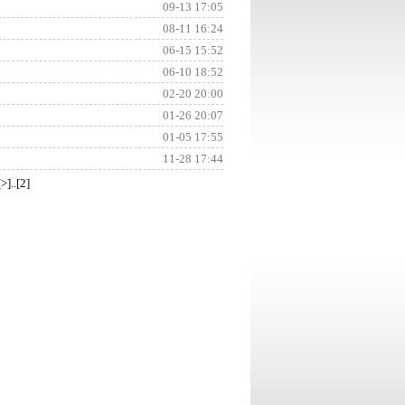
09-13 17:05
08-11 16:24
06-15 15:52
06-10 18:52
02-20 20:00
01-26 20:07
01-05 17:55
11-28 17:44
[>]
..[2]