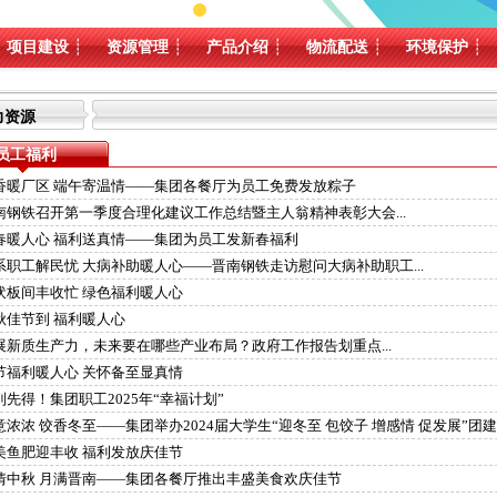
项目建设
┊
资源管理
┊
产品介绍
┊
物流配送
┊
环境保护
┊
力资源
员工福利
香暖厂区 端午寄温情——集团各餐厅为员工免费发放粽子
南钢铁召开第一季度合理化建议工作总结暨主人翁精神表彰大会...
春暖人心 福利送真情——集团为员工发新春福利
系职工解民忧 大病补助暖人心——晋南钢铁走访慰问大病补助职工...
伏板间丰收忙 绿色福利暖人心
秋佳节到 福利暖人心
展新质生产力，未来要在哪些产业布局？政府工作报告划重点...
节福利暖人心 关怀备至显真情
到先得！集团职工2025年“幸福计划”
意浓浓 饺香冬至——集团举办2024届大学生“迎冬至 包饺子 增感情 促发展”团建..
美鱼肥迎丰收 福利发放庆佳节
情中秋 月满晋南——集团各餐厅推出丰盛美食欢庆佳节