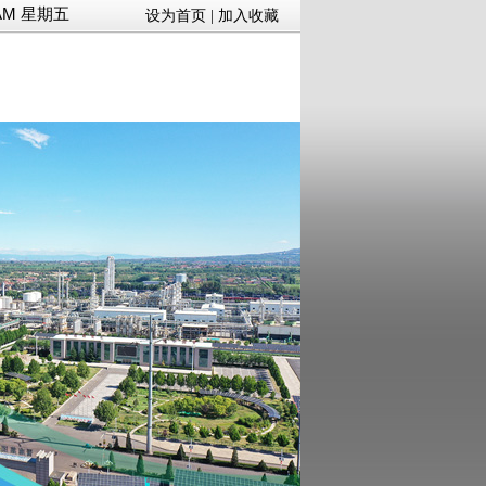
59 AM 星期五
设为首页
|
加入收藏